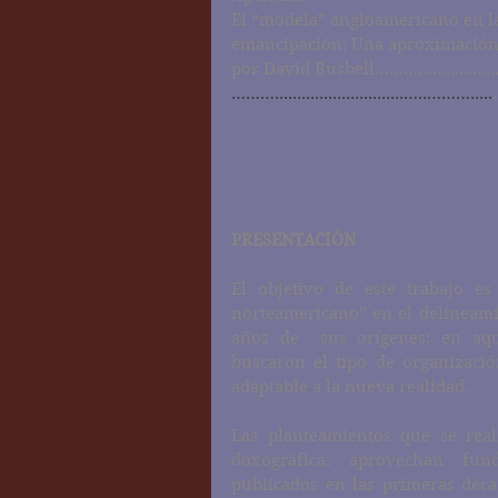
El “modela” angloamericano en la
emancipación: Una aproximación c
por David Busbell…………......................
……….............................…..……….....
PRESENTACIÓN
El objetivo de este trabajo es
norteamericano” en el delineami
años de  sus orígenes; en aqu
buscaron el tipo de organización
adaptable a la nueva realidad.
Las planteamientos que se real
doxográfica, aprovechan fun
publicados en las primeras déca