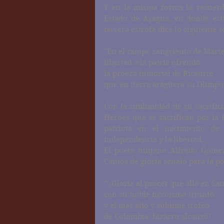
Y en la misma forma lo recuerda
Estado de Aragua, en donde está
tercera estrofa dice lo siguiente 
"En el campo sangriento de Mart
libertad a la patria ofrendó
la proeza inmortal de Ricaurte
que en tierra aragüera su Olimpo
Con la sublimidad de su sacrifici
Héroes que se sacrifican por la 
patriota en el nacimiento de
independencia y la libertad.
El poeta tunjano Alfredo Gómez 
Cantos de gloria señaló para la po
" ¡Gloria al prócer que allá en Sa
con su noble heroísmo triunfó
y el más alto y sublime trofeo
de Colombia, bizarro alcanzó!.