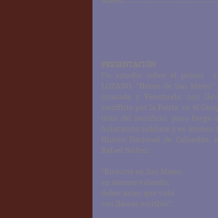
Mateo................................................
PRESENTACIÓN
Un estudio sobre el prócer  
LOZANO, "Héroe de San Mateo" e
Granada y Venezuela, nos llev
sacrificio por la Patria, en el C
titán del sacrificio, puso fuego 
holocausto sublime y en átomos v
Himno Nacional de Colombia, esc
Rafael Núñez:
"Ricaurte en San Mateo,
en átomos volando,
deber antes que vida
con llamas escribió".