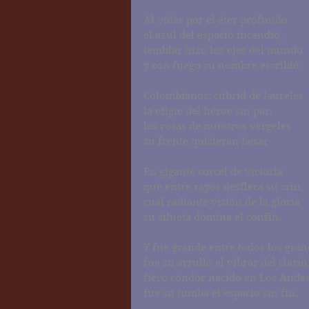
Al volar por el éter profundo
el azul del espacio incendió,
temblar hizo los ejes del mundo
y con fuego su nombre escribió.
Colombianos: cubrid de laureles
la efigie del héroe sin par,
las rosas de nuestros vergeles
su frente quisieran besar
En gigante corcel de victoria
que entre rayos desfleca su crin,
cual radiante visión de la gloria
su silueta domina el confin.
Y fue grande entre todos los gran
fue su arrullo el vibrar del clarín
fiero cóndor nacido en Los Ande
fue su tumba el espacio sin fin.