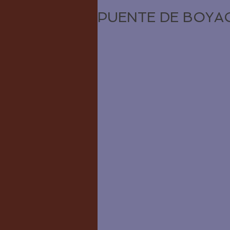
PUENTE DE BOYACÁ